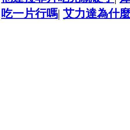
吃一片行嗎
|
艾力達為什