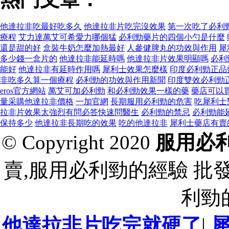
他達拉非吃最好吃多久
他達拉非片吃完沒效果
第一次吃了必利
療程
艾力達萬艾可希愛力哪個猛
必利勁藥片的四個小勺是什麼
還是甜的好
盒裝牛奶怎麼加熱最好
人參健脾丸的功效與作用
犀
多少錢一盒片的
他達拉非能延時嗎
他達拉非片效果明顯嗎
必利
能好
他達拉非有延時作用嗎
犀利士效果怎麼樣
印度必利勁正品
非吃多久算一個療程
必利勁的功效與作用新聞
印度雙效必利勁
eros官方網站
萬艾可加必利勁
和必利勁效果一樣的藥
藥店可以
量采購他達拉非價格
一加官網
長期服用必利勁的危害
吃犀利士
拉非片效果太強烈有問必答快速問醫生
必利勁的禁忌
必利勁能
保持多少
他達拉非長期吃的效果
吃的他達拉非
犀利士藥店有賣
© Copyright 2020
服用必
賣,服用必利勁的經驗 批
利勁
他達拉非片吃完就硬了
|