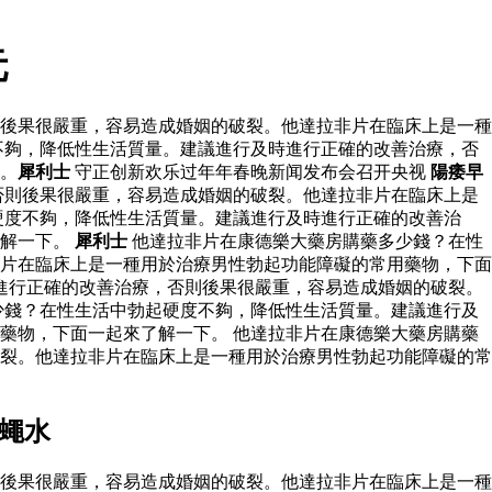
元
後果很嚴重，容易造成婚姻的破裂。他達拉非片在臨床上是一種
不夠，降低性生活質量。建議進行及時進行正確的改善治療，否
。
犀利士
守正创新欢乐过年年春晚新闻发布会召开央视
陽痿早
否則後果很嚴重，容易造成婚姻的破裂。他達拉非片在臨床上是
硬度不夠，降低性生活質量。建議進行及時進行正確的改善治
了解一下。
犀利士
他達拉非片在康德樂大藥房購藥多少錢？在性
片在臨床上是一種用於治療男性勃起功能障礙的常用藥物，下面
進行正確的改善治療，否則後果很嚴重，容易造成婚姻的破裂。
少錢？在性生活中勃起硬度不夠，降低性生活質量。建議進行及
藥物，下面一起來了解一下。 他達拉非片在康德樂大藥房購藥
裂。他達拉非片在臨床上是一種用於治療男性勃起功能障礙的常
蠅水
後果很嚴重，容易造成婚姻的破裂。他達拉非片在臨床上是一種