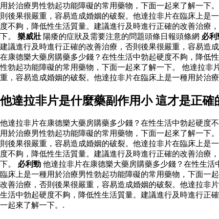
用於治療男性勃起功能障礙的常用藥物，下面一起來了解一下。
則後果很嚴重，容易造成婚姻的破裂。他達拉非片在臨床上是一
度不夠，降低性生活質量。建議進行及時進行正確的改善治療，
下。
樂威壯
陽痿的症狀及需要注意的問題頭條日報頭條網
必利
建議進行及時進行正確的改善治療，否則後果很嚴重，容易造
在康德樂大藥房購藥多少錢？在性生活中勃起硬度不夠，降低性
性勃起功能障礙的常用藥物，下面一起來了解一下。 他達拉非
重，容易造成婚姻的破裂。他達拉非片在臨床上是一種用於治
他達拉非片是什麼藥副作用小 這才是正
他達拉非片在康德樂大藥房購藥多少錢？在性生活中勃起硬度不
用於治療男性勃起功能障礙的常用藥物，下面一起來了解一下。
則後果很嚴重，容易造成婚姻的破裂。他達拉非片在臨床上是一
度不夠，降低性生活質量。建議進行及時進行正確的改善治療，
下。
必利勁
他達拉非片在康德樂大藥房購藥多少錢？在性生活
臨床上是一種用於治療男性勃起功能障礙的常用藥物，下面一起
改善治療，否則後果很嚴重，容易造成婚姻的破裂。他達拉非片
生活中勃起硬度不夠，降低性生活質量。建議進行及時進行正確
一起來了解一下。.