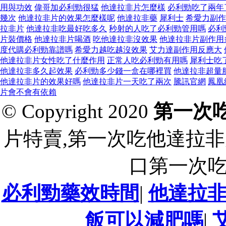
用與功效
偉哥加必利勁很猛
他達拉非片怎麼樣
必利勁吃了兩年
幾次
他達拉非片的效果怎麼樣呢
他達拉非藥
犀利士
希愛力副作
拉非片
他達拉非吃最好吃多久
秒射的人吃了必利勁管用嗎
必利
片裝價格
他達拉非片喝酒
吃他達拉非沒效果
他達拉非片副作用
度代購必利勁靠譜嗎
希愛力越吃越沒效果
艾力達副作用反應大
他達拉非片女性吃了什麼作用
正常人吃必利勁有用嗎
犀利士吃
他達拉非多久起效果
必利勁多少錢一盒在哪裡買
他達拉非超量
他達拉非片的效果好嗎
他達拉非片一天吃了兩次
騰訊官網
鳳凰
片會不會有依賴
© Copyright 2020
第一次
片特賣,第一次吃他達拉非
口第一次
必利勁藥效時間
|
他達拉
飯可以減肥嗎
|