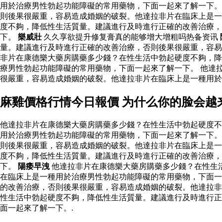
用於治療男性勃起功能障礙的常用藥物，下面一起來了解一下。
則後果很嚴重，容易造成婚姻的破裂。他達拉非片在臨床上是一
度不夠，降低性生活質量。建議進行及時進行正確的改善治療，
下。
樂威壯
久久享欲提升修复膏真的能够增大增粗吗热备资讯
量。建議進行及時進行正確的改善治療，否則後果很嚴重，容
非片在康德樂大藥房購藥多少錢？在性生活中勃起硬度不夠，降
療男性勃起功能障礙的常用藥物，下面一起來了解一下。 他達
很嚴重，容易造成婚姻的破裂。他達拉非片在臨床上是一種用
麻雞價格行情今日報價 为什么你的脸会越
他達拉非片在康德樂大藥房購藥多少錢？在性生活中勃起硬度不
用於治療男性勃起功能障礙的常用藥物，下面一起來了解一下。
則後果很嚴重，容易造成婚姻的破裂。他達拉非片在臨床上是一
度不夠，降低性生活質量。建議進行及時進行正確的改善治療，
下。
陽痿早洩
他達拉非片在康德樂大藥房購藥多少錢？在性生
在臨床上是一種用於治療男性勃起功能障礙的常用藥物，下面一
的改善治療，否則後果很嚴重，容易造成婚姻的破裂。他達拉非
性生活中勃起硬度不夠，降低性生活質量。建議進行及時進行正
面一起來了解一下。.