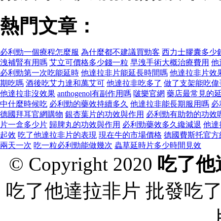
熱門文章：
必利勁一個療程怎麼服
為什麼都不建議買勁客
西力士膠囊多少
洩補腎有用嗎
艾立可價格多少錢一粒
早洩手術大概治療費用
他
必利勁第一次吃能延時
他達拉非片能延長時間嗎
他達拉非片效
期吃嗎
酒後吃艾力達和萬艾可
他達拉非吃多了
做了支架能吃偉
他達拉非沒效果
anthogenol有副作用嗎
啵樂官網
藥店最常見的
中什麼時候吃
必利勁的藥效持續多久
他達拉非能長期服用嗎
必
德國拜耳官網購物
銀杏葉片的功效與作用
必利勁有助勃的功效
片一盒多少片
歸脾丸的功效與作用
必利勁藥效多久纔減退
他達
起效
吃了他達拉非片的表現
現在牛的市場價格
德國費斯托官方
兩天一次
吃一粒必利勁能做幾次
蟲草延時片多少時間見效
© Copyright 2020
吃了他
吃了他達拉非片 批發吃