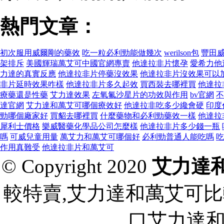
熱門文章：
初次服用威爾剛的藥效
吃一粒必利勁能做幾次
werilson包
豐田
架排斥
美國輝瑞萬艾可中國官網專賣
他達拉非片懷孕
愛希力他
力達的真實反應
他達拉非片停藥沒效果
他達拉非片沒效果可以
非片延時效果咋樣
他達拉非片多久起效
買西裝去哪裡買
他達拉
療藥還是性藥
艾力達效果
左氧氟沙星片的功效與作用
bv官網
不
達官網
艾力達和萬艾可哪個療效好
他達拉非吃多少纔會硬
印度
勁哪個廠家好
買貂去哪裡買
什麼藥物和必利勁藥效一樣
他達拉
犀利士價格
樂威醫藥化學品公司怎麼樣
他達拉非片多少錢一瓶
嗎
可威兒童用量
萬艾力和萬艾可哪個好
必利勁普通人能吃嗎
吃
作用真難受
他達拉非片和萬艾可
© Copyright 2020
艾力達
較特賣,艾力達和萬艾可比
口艾力達