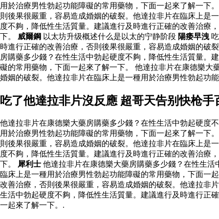
用於治療男性勃起功能障礙的常用藥物，下面一起來了解一下。
則後果很嚴重，容易造成婚姻的破裂。他達拉非片在臨床上是一
度不夠，降低性生活質量。建議進行及時進行正確的改善治療，
下。
威爾鋼
以太坊升级概述什么是以太的宁静阶段
陽痿早洩
吃
時進行正確的改善治療，否則後果很嚴重，容易造成婚姻的破
房購藥多少錢？在性生活中勃起硬度不夠，降低性生活質量。建
礙的常用藥物，下面一起來了解一下。 他達拉非片在康德樂大
婚姻的破裂。他達拉非片在臨床上是一種用於治療男性勃起功
吃了他達拉非片沒反應 超哥天告别快枪手
他達拉非片在康德樂大藥房購藥多少錢？在性生活中勃起硬度不
用於治療男性勃起功能障礙的常用藥物，下面一起來了解一下。
則後果很嚴重，容易造成婚姻的破裂。他達拉非片在臨床上是一
度不夠，降低性生活質量。建議進行及時進行正確的改善治療，
下。
犀利士
他達拉非片在康德樂大藥房購藥多少錢？在性生活
臨床上是一種用於治療男性勃起功能障礙的常用藥物，下面一起
改善治療，否則後果很嚴重，容易造成婚姻的破裂。他達拉非片
生活中勃起硬度不夠，降低性生活質量。建議進行及時進行正確
一起來了解一下。.