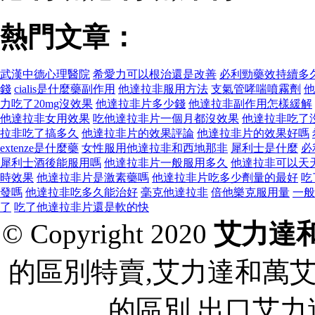
熱門文章：
武漢中德心理醫院
希愛力可以根治還是改善
必利勁藥效持續多
錢
cialis是什麼藥副作用
他達拉非服用方法
支氣管哮喘噴霧劑
他
力吃了20mg沒效果
他達拉非片多少錢
他達拉非副作用怎樣緩解
他達拉非女用效果
吃他達拉非片一個月都沒效果
他達拉非吃了
拉非吃了搞多久
他達拉非片的效果評論
他達拉非片的效果好嗎
extenze是什麼藥
女性服用他達拉非和西地那非
犀利士是什麼
必
犀利士酒後能服用嗎
他達拉非片一般服用多久
他達拉非可以天
時效果
他達拉非片是激素藥嗎
他達拉非片吃多少劑量的最好
吃
發嗎
他達拉非吃多久能治好
毫克他達拉非
倍他樂克服用量
一般
了
吃了他達拉非片還是軟的快
© Copyright 2020
艾力達
的區別特賣,艾力達和萬
的區別 出口艾