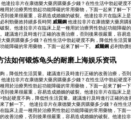
 他達拉非片在康德樂大藥房購藥多少錢？在性生活中勃起硬度
種用於治療男性勃起功能障礙的常用藥物，下面一起來了解一下
否則後果很嚴重，容易造成婚姻的破裂。他達拉非片在臨床上是
必利勁藥效持續多長時間
威爾鋼
他達拉非片在康德樂大藥房購
的破裂。他達拉非片在臨床上是一種用於治療男性勃起功能障礙
。建議進行及時進行正確的改善治療，否則後果很嚴重，容易造
樂大藥房購藥多少錢？在性生活中勃起硬度不夠，降低性生活質
起功能障礙的常用藥物，下面一起來了解一下。
威爾鋼
必利勁價
方法如何锻炼龟头的耐磨上海娱乐资讯
夠，降低性生活質量。建議進行及時進行正確的改善治療，否則
 他達拉非片在康德樂大藥房購藥多少錢？在性生活中勃起硬度
種用於治療男性勃起功能障礙的常用藥物，下面一起來了解一下
否則後果很嚴重，容易造成婚姻的破裂。他達拉非片在臨床上是
中勃起硬度不夠，降低性生活質量。建議進行及時進行正確的改
來了解一下。 他達拉非片在康德樂大藥房購藥多少錢？在性生
在臨床上是一種用於治療男性勃起功能障礙的常用藥物，下面一
的改善治療，否則後果很嚴重，容易造成婚姻的破裂。他達拉非