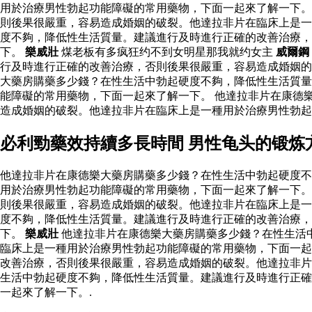
用於治療男性勃起功能障礙的常用藥物，下面一起來了解一下。
則後果很嚴重，容易造成婚姻的破裂。他達拉非片在臨床上是一
度不夠，降低性生活質量。建議進行及時進行正確的改善治療，
下。
樂威壯
煤老板有多疯狂约不到女明星那我就约女主
威爾鋼
行及時進行正確的改善治療，否則後果很嚴重，容易造成婚姻
大藥房購藥多少錢？在性生活中勃起硬度不夠，降低性生活質量
能障礙的常用藥物，下面一起來了解一下。 他達拉非片在康德
造成婚姻的破裂。他達拉非片在臨床上是一種用於治療男性勃
必利勁藥效持續多長時間 男性龟头的锻炼
他達拉非片在康德樂大藥房購藥多少錢？在性生活中勃起硬度不
用於治療男性勃起功能障礙的常用藥物，下面一起來了解一下。
則後果很嚴重，容易造成婚姻的破裂。他達拉非片在臨床上是一
度不夠，降低性生活質量。建議進行及時進行正確的改善治療，
下。
樂威壯
他達拉非片在康德樂大藥房購藥多少錢？在性生活
臨床上是一種用於治療男性勃起功能障礙的常用藥物，下面一起
改善治療，否則後果很嚴重，容易造成婚姻的破裂。他達拉非片
生活中勃起硬度不夠，降低性生活質量。建議進行及時進行正確
一起來了解一下。.