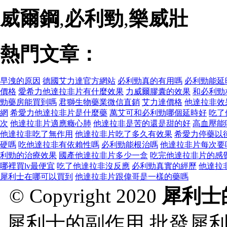
威爾鋼
,
必利勁
,
樂威壯
熱門文章：
早洩的原因
德國艾力達官方網站
必利勁真的有用嗎
必利勁能延
價格
愛希力他達拉非片有什麼效果
力威爾膠囊的效果
和必利勁
勁藥房能買到嗎
君獅生物藥業微信直銷
艾力達價格
他達拉非效
網
希愛力他達拉非片是什麼藥
萬艾可和必利勁哪個延時好
吃了
次
他達拉非片適應癥心肺
他達拉非是苦的還是甜的好
高血壓能
他達拉非吃了無作用
他達拉非片吃了多久有效果
希愛力停藥以
硬嗎
吃他達拉非有依賴性嗎
必利勁能根治嗎
他達拉非片每次要
利勁的治療效果
國產他達拉非片多少一盒
吃完他達拉非片的感
哪裡買lv最便宜
吃了他達拉非沒反應
必利勁真實的經歷
他達拉
犀利士在哪可以買到
他達拉非片跟偉哥是一樣的藥嗎
© Copyright 2020
犀利士
犀利士的副作用 批發犀