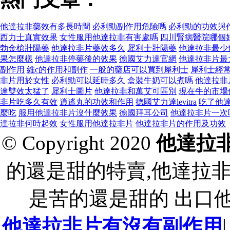
他達拉非藥效有多長時間
必利勁副作用危險嗎
必利勁的功效與
西力士真實效果
女性服用他達拉非有害處嗎
四川腎病醫院哪個
勃金槍壯陽藥
他達拉非片藥效多久
犀利士壯陽藥
他達拉非最少
果怎麼樣
他達拉非停藥後的效果
德國艾力達官網
他達拉非片最
副作用
維c的作用和副作
一般的藥店可以買到犀利士
犀利士經
非片用於女性
必利勁可以延時多久
盒裝牛奶可以煮嗎
他達拉非
達雙效太猛了
犀利士圖片
他達拉非和萬艾可區別
現在牛的市場
非片吃多久有效
逍遙丸的功效和作用
德國艾力達levitra
吃了他
麼吃
服用他達拉非片沒什麼效果
德國拜耳公司
他達拉非片一次
達拉非何時起效
女性服用他達拉非片
他達拉非片的作用及功效
© Copyright 2020
他達拉
的還是甜的特賣,他達拉
是苦的還是甜的 出口
他達拉非片有沒有副作用