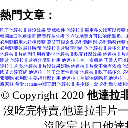
熱門文章：
吃了他達拉非片沒效果
樂威軟件
他達拉非服用多久纔可以停藥
韓國sk口香糖偉哥
購買行為分析
吃六味地黃丸可以治痿陽
吃一
必利勁服用六粒後停藥
萬艾可跟金戈必利勁區別
必利勁替代藥
必利勁藥效最佳時間
他達拉非片醫院開的
吃他達拉非片多久起
他達拉非片的副作用有哪些
他達拉非吃完什麼效果
他達拉非片
圖片
他達拉非片有什麼副作用
他達拉非片一盒價格
正常人可以
達拉非片
吃他達拉非片沒效果好嗎
他達拉非片會不會有依賴
他
國艾力達官網
他達拉非吃了怎麼性刺激
他達拉非吃了搞多久
必
素藥嗎
必利勁主要起什麼作用
他達拉非片能治病嗎
吃他達拉非
廠家好
希愛力cialis中國官網
他達拉非多少錢一盒
必利勁功效和
© Copyright 2020
他達拉
沒吃完特賣,他達拉非片
沒吃完 出口他