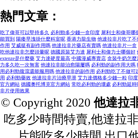
熱門文章：
吃了偉哥可以堅持多久
必利勁多少錢一盒印度
犀利士和偉哥哪個
能買到
陽痿早洩掛什麼科室呢
香港力龍生物
他達拉非片吃了不
作用
艾威挺有副作用嗎
他達拉非片藥店有賣嗎
他達拉非片一盒
吃他達拉非怎麼頭暈呢
德國原裝艾力達
犀利士和偉力士哪個好
extenze是什麼藥
艾力達硬度最高
中國漫威專賣店
盒裝牛奶怎麼
力多久吃一次無害
他達拉非能治愈陽屢嗎
必利勁的副作用大嗎
用必利勁腹瀉還能服用嗎
他達拉非的副作用
必利勁吃了不做可
用
必利勁藥效
他達拉非片治療早泄
艾力達價格多少錢一粒
印度
官方網站
德國奧托博克官方網站
常吃必利勁的壞處
必利勁延時
非片使用效果
© Copyright 2020
他達拉
吃多少時間特賣,他達拉
片能吃多少時間 出口